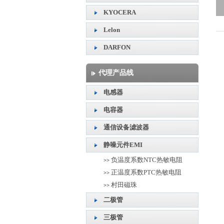
KYOCERA
Lelon
DARFON
代理产品线
电感器
电容器
通信设备滤波器
静噪元件EMI
负温度系数NTC热敏电阻
>>
正温度系数PTC热敏电阻
>>
村田磁珠
>>
二极管
三极管