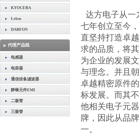
KYOCERA
达方电子从一
Lelon
七年创立至今
DARFON
直坚持打造卓
代理产品线
求的品质，将
电感器
为企业的发展
电容器
与理念。并且
通信设备滤波器
卓越精密原件
静噪元件EMI
标发展。而其
二极管
他相关电子元
三极管
牌，因此从品
一。