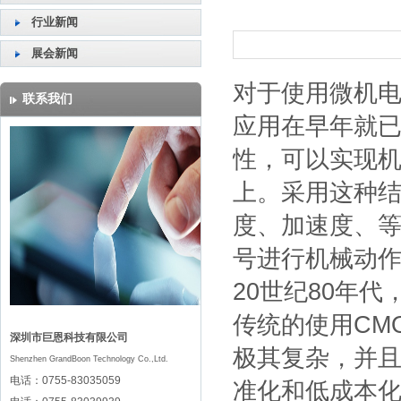
行业新闻
展会新闻
对于使用微机电
联系我们
应用在早年就已
性，可以实现
上。采用这种结
度、加速度、
号进行机械动
20世纪80年
传统的使用CM
深圳市巨恩科技有限公司
极其复杂，并且
Shenzhen GrandBoon Technology Co.,Ltd.
电话：0755-83035059
准化和低成本化